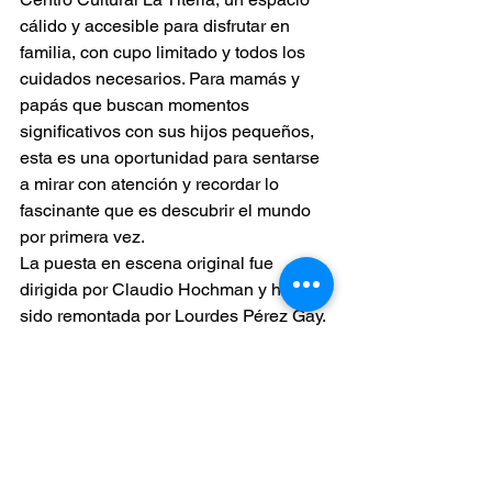
cálido y accesible para disfrutar en 
familia, con cupo limitado y todos los 
cuidados necesarios. Para mamás y 
papás que buscan momentos 
significativos con sus hijos pequeños, 
esta es una oportunidad para sentarse 
a mirar con atención y recordar lo 
fascinante que es descubrir el mundo 
por primera vez.
La puesta en escena original fue 
dirigida por Claudio Hochman y ha 
sido remontada por Lourdes Pérez Gay. 
El elenco está conformado por 
Emiliano Leyva, Yenisel Crespo, César 
Alcázar y Siledi, con diseño de títeres 
de Lucio Espíndola y Víctor Hugo 
Núñez, música original de Simón 
Bellefleur e iluminación de Gabriel 