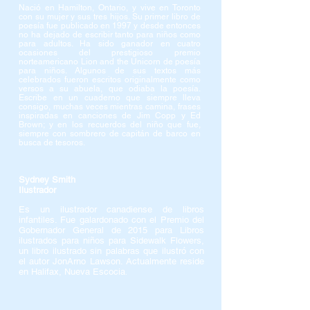
Nació en Hamilton, Ontario, y vive en Toronto
con su mujer y sus tres hijos. Su primer libro de
poesía fue publicado en 1997 y desde entonces
no ha dejado de escribir tanto para niños como
para adultos. Ha sido ganador en cuatro
ocasiones del prestigioso premio
norteamericano Lion and the Unicorn de poesía
para niños. Algunos de sus textos más
celebrados fueron escritos originalmente como
versos a su abuela, que odiaba la poesía.
Escribe en un cuaderno que siempre lleva
consigo, muchas veces mientras camina, frases
inspiradas en canciones de Jim Copp y Ed
Brown; y en los recuerdos del niño que fue,
siempre con sombrero de capitán de barco en
busca de tesoros.
Sydney Smith
Ilustrador
Es un ilustrador canadiense de libros
infantiles. Fue galardonado con el Premio del
Gobernador General de 2015 para Libros
ilustrados para niños para Sidewalk Flowers,
un libro ilustrado sin palabras que ilustró con
el autor JonArno Lawson. Actualmente reside
en Halifax, Nueva Escocia
.