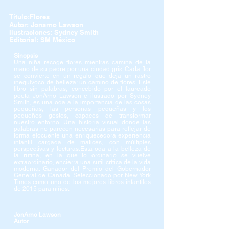
Título:Flores
Autor: Jonarno Lawson
Ilustraciones: Sydney Smith
Editorial: SM México
Sinopsis
Una niña recoge flores mientras camina de la
mano de su padre por una ciudad gris. Cada flor
se convierte en un regalo que deja un rastro
inequívoco de belleza: un camino de flores. Este
libro sin palabras, concebido por el laureado
poeta JonArno Lawson e ilustrado por Sydney
Smith, es una oda a la importancia de las cosas
pequeñas, las personas pequeñas y los
pequeños gestos, capaces de transformar
nuestro entorno. Una historia visual donde las
palabras no parecen necesarias para reflejar de
forma elocuente una enriquecedora experiencia
infantil cargada de matices, con múltiples
perspectivas y lecturas.Esta oda a la belleza de
la rutina, en la que lo ordinario se vuelve
extraordinario, encierra una sutil crítica de la vida
moderna. Ganador del Premio del Gobernador
General de Canadá. Seleccionado por New York
Times como uno de los mejores libros infantiles
de 2015 para niños.
JonArno Lawson
Autor