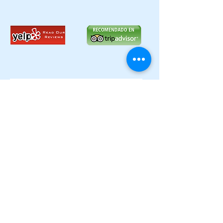
Suscríbete ahora
© 2003 Fundación La Titería A. C. Vicente Guerrero 7, Col.
del Carmen, Del. Coyoacán, C.P. 04100, Ciudad de México,
México.
No contamos con estacionamiento ni valet parking.
info@latiteria.mx