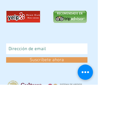
Suscríbete ahora
© 2003 Fundación La Titería A. C. Vicente Guerrero 7, Col.
del Carmen, Del. Coyoacán, C.P. 04100, Ciudad de México,
México.
No contamos con estacionamiento ni valet parking.
info@latiteria.mx