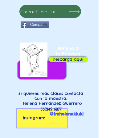
Canal de la vaca
Compartir
Ilumina a
la Princesa
Descarga aquí
Si quieres más clases contacta
con la maestra:
Helena Hernández Guerrero
552142 6877
@imhelenakluki
Instagram: