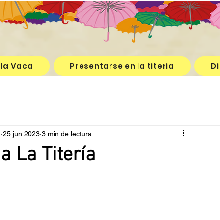
 la Vaca
Presentarse en la titeria
Di
a
25 jun 2023
3 min de lectura
a La Titería