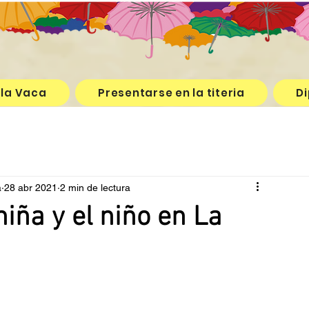
 la Vaca
Presentarse en la titeria
Di
a
28 abr 2021
2 min de lectura
niña y el niño en La